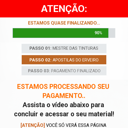
ATENÇÃO:
ESTAMOS QUASE FINALIZANDO...
90%
PASSO 01:
 MESTRE DAS TINTURAS
PASSO 02: 
APOSTILAS DO ERVEIRO
PASSO 03:
 PAGAMENTO FINALIZADO
ESTAMOS PROCESSANDO SEU 
PAGAMENTO..
Assista o vídeo abaixo para 
concluir e acessar o seu material!
[ATENÇÃO]
 VOCÊ SÓ VERÁ ESSA PÁGINA 