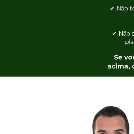
✔ Não te
✔ Não s
pl
Se vo
acima, 