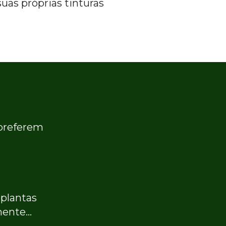
uas próprias tinturas 
referem 
lantas 
mente…