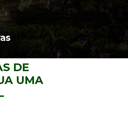
as 
S DE 
UA UMA 
L