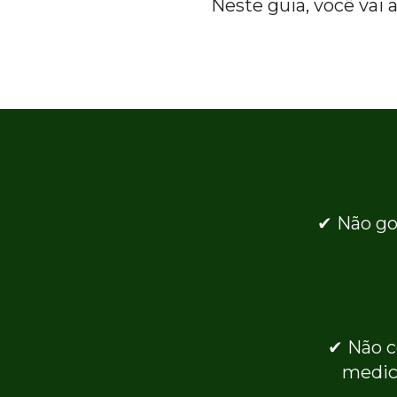
Neste guia, você vai a
✔ Não go
✔ Não c
medic