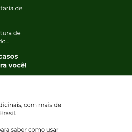
aria de 
tura de 
do…
casos 
ra você!
dicinais, com mais de 
rasil.
ra saber como usar 