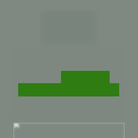
Aprenda a utilizar as 
ervas medicinais para 
tratar qualquer problema 
de saúde
, viver com 
equilíbrio e qualidade de 
vida!