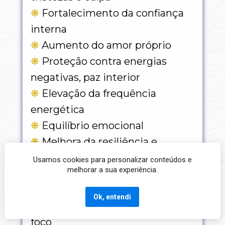
❋ 
Fortalecimento da confiança 
interna
❋
 Aumento do amor próprio
❋
 Proteção contra energias 
negativas, 
paz interior 
❋
 Elevação da frequência 
energética
❋ 
Equilíbrio emocional
❋
 Melhora da resiliência e 
capacidade de lidar com desafios
Usamos cookies para personalizar conteúdos e
melhorar a sua experiência.
❋ 
Acesso a estados de 
relaxamento profundo e calma 
Ok, entendi
❋ 
Estímulo à clareza mental e 
foco 