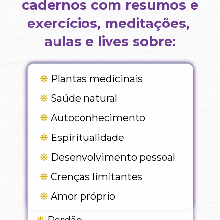
cadernos com resumos e 
exercícios, meditações, 
aulas e lives sobre:
❋ 
Plantas medicinais   
❋ 
Saúde natural
❋ 
Autoconhecimento        
❋ 
Espiritualidade
❋ 
Desenvolvimento pessoal  
❋ 
Crenças limitantes
❋
 Amor próprio  
❋
 Perdão