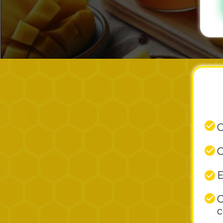
O
O
E
C
c