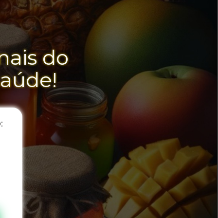
ais do 
saúde!
o
: